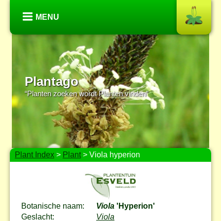
MENU
Plantago
“Planten zoeken wordt Planten vinden”
Plant Index
>
Plant
> Viola hyperion
Botanische naam:
Viola
'Hyperion'
Geslacht:
Viola