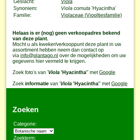
Geslacht:
Viola
Synoniem:
Viola cornuta
'Hyacintha'
Familie:
Violaceae (Viooltjesfamilie)
Helaas is er (nog) geen verkoopadres bekend
van deze plant.
Mocht u als kweker/verkooppunt deze plant in uw
assortiment hebben neem dan contact op
via
info@plantago.nl
over de mogelijkheden om uw
gegevens hier vermeld te krijgen.
Zoek foto's van '
Viola
'Hyacintha'
' met
Google
Zoek
informatie
van '
Viola
'Hyacintha'
' met
Google
Zoeken
Categorie:
Zoekterm: