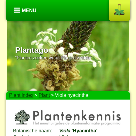
MENU
Plantago
“Planten zoeken wordt Planten vinden”
Plant Index
>
Plant
> Viola hyacintha
Botanische naam:
Viola
'Hyacintha'