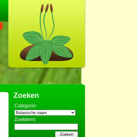
Zoeken
Categorie:
Zoekterm: