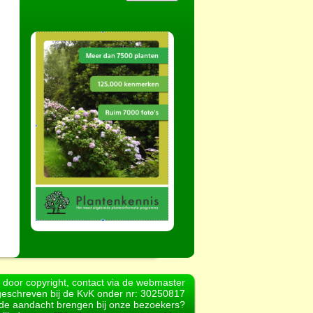
d door copyright, contact via de webmaster
geschreven bij de KvK onder nr: 30250817
r de aandacht brengen bij onze bezoekers?