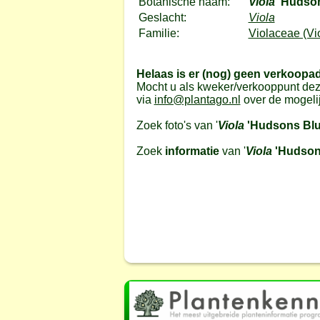
Botanische naam:
Viola
'Hudson
Geslacht:
Viola
Familie:
Violaceae (Vio
Helaas is er (nog) geen verkoopa
Mocht u als kweker/verkooppunt dez
via
info@plantago.nl
over de mogeli
Zoek foto's van '
Viola
'Hudsons Blu
Zoek
informatie
van '
Viola
'Hudson