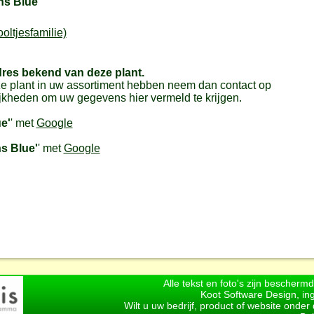
s Blue'
oltjesfamilie)
dres bekend van deze plant.
e plant in uw assortiment hebben neem dan contact op
jkheden om uw gegevens hier vermeld te krijgen.
e'
' met
Google
s Blue'
' met
Google
Alle tekst en foto's zijn bescherm
Koot Software Design, in
Wilt u uw bedrijf, product of website onde