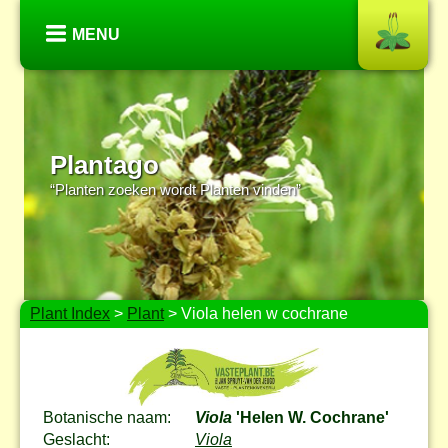
MENU
Plantago
“Planten zoeken wordt Planten vinden”
Plant Index
>
Plant
> Viola helen w cochrane
Botanische naam:
Viola
'Helen W. Cochrane'
Geslacht:
Viola