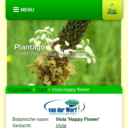
MENU
Plantago
“Planten zoeken wordt Planten vinden”
Plant Index
>
Plant
> Viola happy flower
Botanische naam:
Viola
'Happy Flower'
Geslacht:
Viola