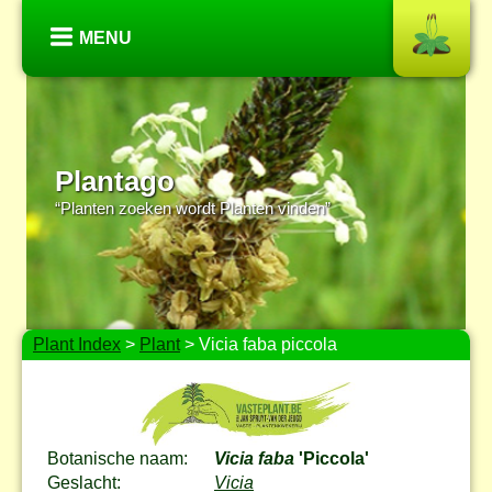
MENU
Plantago
“Planten zoeken wordt Planten vinden”
Plant Index
>
Plant
> Vicia faba piccola
Botanische naam:
Vicia faba
'Piccola'
Geslacht:
Vicia