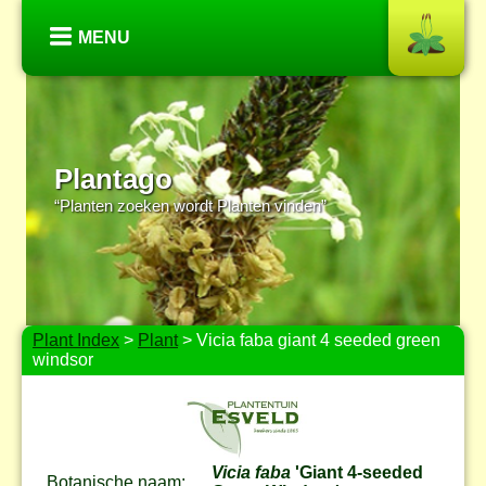
MENU
Plantago
“Planten zoeken wordt Planten vinden”
Plant Index
>
Plant
> Vicia faba giant 4 seeded green
windsor
Vicia faba
'Giant 4-seeded
Botanische naam: