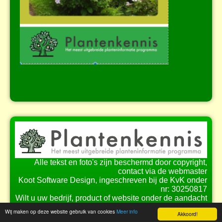
Alle tekst en foto's zijn beschermd door copyright,
contact via de webmaster
Koot Software Design, ingeschreven bij de KvK onder
nr: 30250817
Wilt u uw bedrijf, product of website onder de aandacht
brengen bij onze bezoekers?
Wij maken op deze website gebruik van cookies
Meer info
Akkoord!
Bekijk de
mogelijkheden
voor samenwerking.