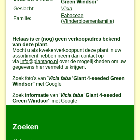
Green Windsor'
Geslacht:
Vicia
Fabaceae
Familie:
(Vlinderbloemenfamilie)
Helaas is er (nog) geen verkoopadres bekend
van deze plant.
Mocht u als kweker/verkooppunt deze plant in uw
assortiment hebben neem dan contact op
via
info@plantago.nl
over de mogelijkheden om uw
gegevens hier vermeld te krijgen.
Zoek foto's van '
Vicia faba
'Giant 4-seeded Green
Windsor'
' met
Google
Zoek
informatie
van '
Vicia faba
'Giant 4-seeded
Green Windsor'
' met
Google
Zoeken