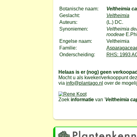
Botanische naam:
Veltheimia c
Geslacht:
Veltheimia
Auteurs:
(L.) DC.
Synoniemen:
Veltheimia dea
roodeae
E.Phi
Engelse naam:
Veltheimia
Familie:
Asparagaceae
Onderscheiding:
RHS: 1993 A
Helaas is er (nog) geen verkoopa
Mocht u als kweker/verkooppunt dez
via
info@plantago.nl
over de mogeli
Zoek
informatie
van '
Veltheimia ca