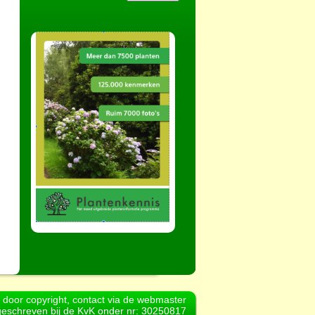
d door copyright, contact via de webmaster
geschreven bij de KvK onder nr: 30250817