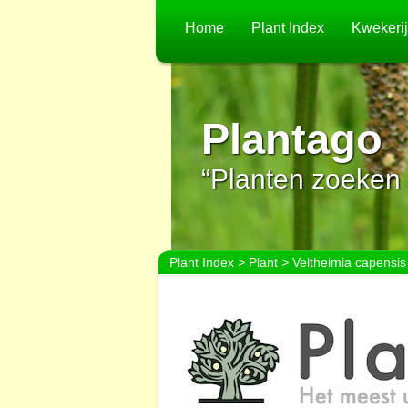
Home
Plant Index
Kwekeri
Plantago
“Planten zoeken 
Plant Index
>
Plant
> Veltheimia capensis