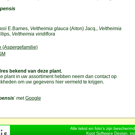
apensis
sii
E.Barnes,
Veltheimia glauca
(Aiton) Jacq.,
Veltheimia
llips,
Veltheimia viridiflora
 (Aspergefamilie)
GM
dres bekend van deze plant.
e plant in uw assortiment hebben neem dan contact op
jkheden om uw gegevens hier vermeld te krijgen.
pensis
' met
Google
Alle tekst en foto's zijn bescherm
Koot Software Design, in