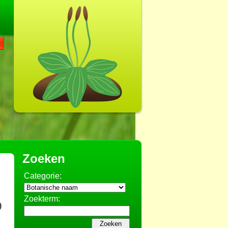
Zoeken
Categorie:
Zoekterm: