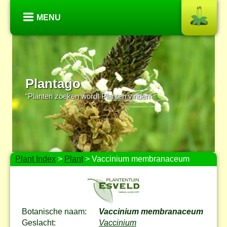
MENU
Plantago
“Planten zoeken wordt Planten vinden”
Plant Index
>
Plant
> Vaccinium membranaceum
Botanische naam:
Vaccinium membranaceum
Geslacht:
Vaccinium