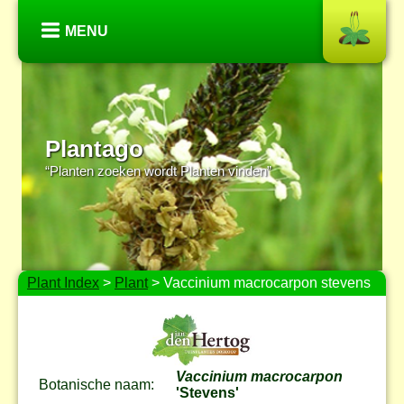
MENU
Plantago
“Planten zoeken wordt Planten vinden”
Plant Index
>
Plant
> Vaccinium macrocarpon stevens
Vaccinium macrocarpon
Botanische naam:
'Stevens'