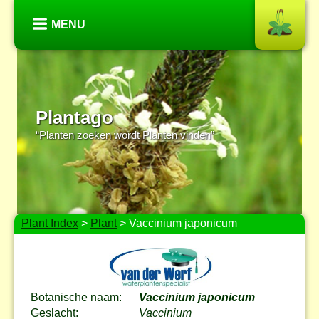
MENU
Plantago
“Planten zoeken wordt Planten vinden”
Plant Index
>
Plant
> Vaccinium japonicum
Botanische naam:
Vaccinium japonicum
Geslacht:
Vaccinium