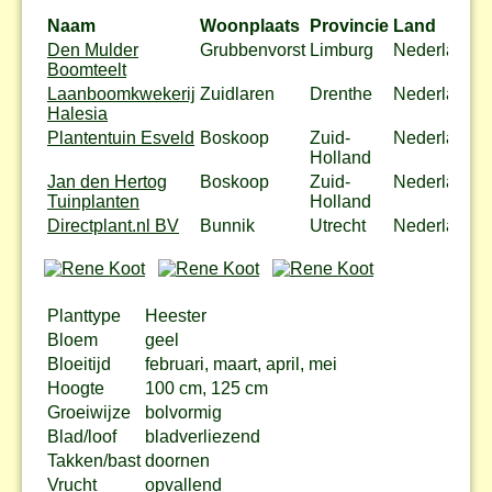
Naam
Woonplaats
Provincie
Land
A
Den Mulder
Grubbenvorst
Limburg
Nederland
B
Boomteelt
Laanboomkwekerij
Zuidlaren
Drenthe
Nederland
Halesia
Plantentuin Esveld
Boskoop
Zuid-
Nederland
B
Holland
Jan den Hertog
Boskoop
Zuid-
Nederland
B
Tuinplanten
Holland
Directplant.nl BV
Bunnik
Utrecht
Nederland
B
Planttype
Heester
Bloem
geel
Bloeitijd
februari, maart, april, mei
Hoogte
100 cm, 125 cm
Groeiwijze
bolvormig
Blad/loof
bladverliezend
Takken/bast
doornen
Vrucht
opvallend