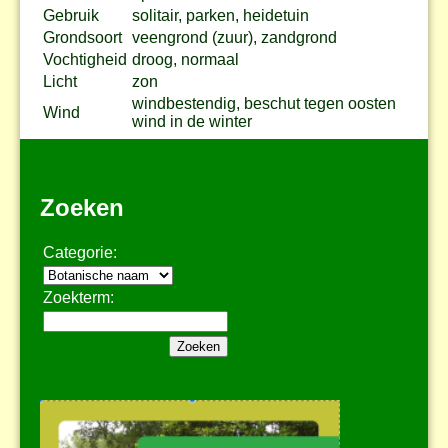
Gebruik
solitair, parken, heidetuin
Grondsoort
veengrond (zuur), zandgrond
Vochtigheid
droog, normaal
Licht
zon
windbestendig, beschut tegen oosten
Wind
wind in de winter
Zoeken
Categorie:
Zoekterm: