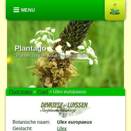
MENU
Plantago
“Planten zoeken wordt Planten vinden”
Plant Index
>
Plant
> Ulex europaeus
Botanische naam:
Ulex europaeus
Geslacht:
Ulex