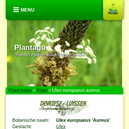
MENU
Plantago
“Planten zoeken wordt Planten vinden”
Plant Index
>
Plant
> Ulex europaeus aureus
Botanische naam:
Ulex europaeus
'Aureus'
Geslacht:
Ulex