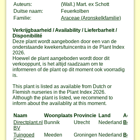
Auteurs:
(Wall.) Mart. ex Schott
Duitse naam:
Feuerkolben
Familie:
Araceae (Aronskelkfamilie)
Verkrijgbaarheid / Availability / Lieferbarheit /
Disponibilité
Deze plant wordt aangeboden door een van de
onderstaande kwekers/tuincentra in de Plant Index
2026.
Hoewel de plant aangeboden wordt door dit
verkooppunt, is het altijd raadzaam om te
informeren of de plant op dit moment ook voorradig
is.
This plant is listed as available from Dutch or
Flemish nurseries in the Plant Index 2026.
Although the plant is listed, we recommend to
inform about the availablity at this moment.
Naam
Woonplaats
Provincie
Land
Actie
Directplant.nl
Bunnik
Utrecht
Nederland
Bestel
BV
Tuingoed
Meeden
Groningen
Nederland
Bestel