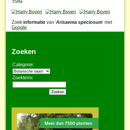
Foltz
Zoek
informatie
van '
Arisaema speciosum
' met
Google
Zoeken
Categorie:
Zoekterm: