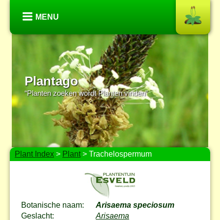
MENU
Plantago
“Planten zoeken wordt Planten vinden”
Plant Index
>
Plant
> Trachelospermum
Botanische naam:
Arisaema speciosum
Geslacht:
Arisaema