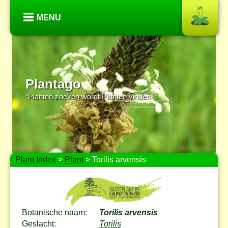
MENU
Plantago
“Planten zoeken wordt Planten vinden”
Plant Index
>
Plant
> Torilis arvensis
Botanische naam:
Torilis arvensis
Geslacht:
Torilis