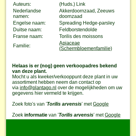
Auteurs:
(Huds.) Link
Nederlandse
Akkerdoornzaad, Zeeuws
namen:
doornzaad
Engelse naam:
Spreading Hedge-parsley
Duitse naam:
Feldborstendolde
Franse naam:
Torilis des moissons
Apiaceae
Familie:
(Schermbloemenfamilie)
Helaas is er (nog) geen verkoopadres bekend
van deze plant.
Mocht u als kweker/verkooppunt deze plant in uw
assortiment hebben neem dan contact op
via
info@plantago.nl
over de mogelijkheden om uw
gegevens hier vermeld te krijgen.
Zoek foto's van '
Torilis arvensis
' met
Google
Zoek
informatie
van '
Torilis arvensis
' met
Google