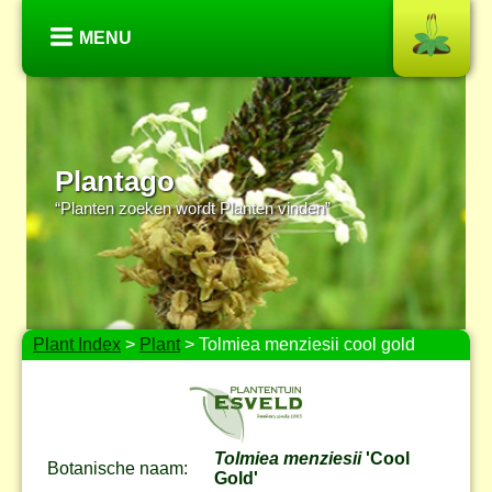
MENU
Plantago
“Planten zoeken wordt Planten vinden”
Plant Index
>
Plant
> Tolmiea menziesii cool gold
Tolmiea menziesii
'Cool
Botanische naam:
Gold'