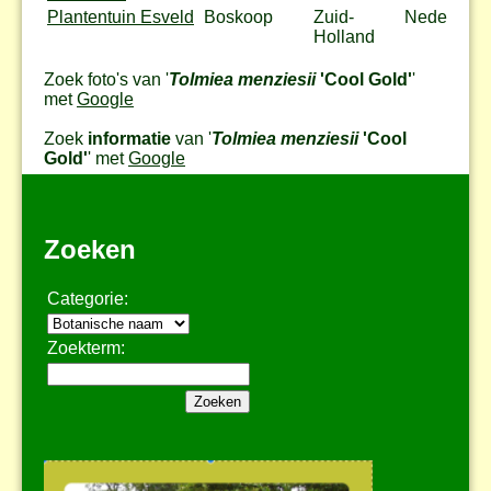
Plantentuin Esveld
Boskoop
Zuid-
Nederland
Holland
Zoek foto's van '
Tolmiea menziesii
'Cool Gold'
'
met
Google
Zoek
informatie
van '
Tolmiea menziesii
'Cool
Gold'
' met
Google
Zoeken
Categorie:
Zoekterm: