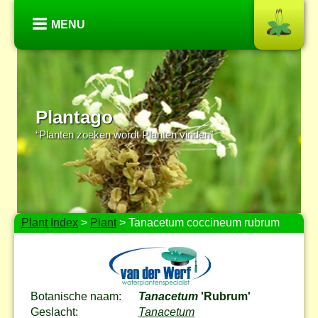
MENU
Plantago
“Planten zoeken wordt Planten vinden”
Plant Index
>
Plant
> Tanacetum coccineum rubrum
Botanische naam:
Tanacetum
'Rubrum'
Geslacht:
Tanacetum