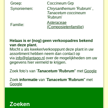
Groep:
Coccineum Grp
Synoniemen:
Chrysanthemum
'Rubrum' ,
Tanacetum coccineum
'Rubrum'
Asteraceae
Familie:
(Composietenfamilie)
Helaas is er (nog) geen verkoopadres bekend
van deze plant.
Mocht u als kweker/verkooppunt deze plant in uw
assortiment hebben neem dan contact op
via
info@plantago.nl
over de mogelijkheden om uw
gegevens hier vermeld te krijgen.
Zoek foto's van '
Tanacetum
'Rubrum'
' met
Google
Zoek
informatie
van '
Tanacetum
'Rubrum'
' met
Google
Zoeken