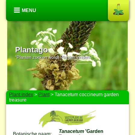
MENU
Plantago
“Planten zoeken wordt Planten vinden”
Plant Index
>
Plant
> Tanacetum coccineum garden
treasure
Tanacetum
'Garden
Botanische naam: