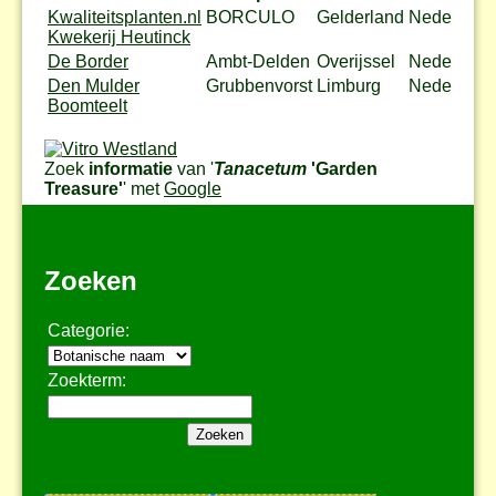
Kwaliteitsplanten.nl
BORCULO
Gelderland
Nederland
Kwekerij Heutinck
De Border
Ambt-Delden
Overijssel
Nederland
Den Mulder
Grubbenvorst
Limburg
Nederland
Boomteelt
Zoek
informatie
van '
Tanacetum
'Garden
Treasure'
' met
Google
Zoeken
Categorie:
Zoekterm: