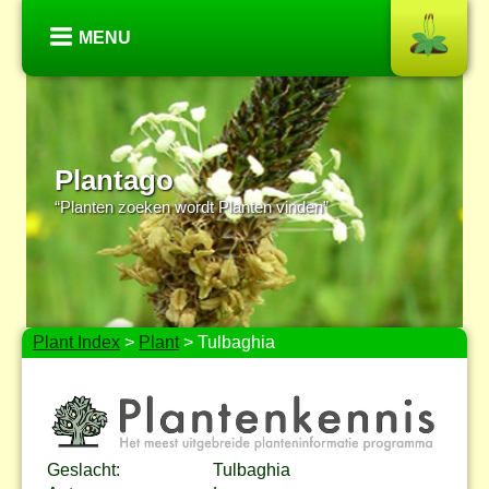
MENU
Plantago
“Planten zoeken wordt Planten vinden”
Plant Index
>
Plant
> Tulbaghia
Geslacht:
Tulbaghia