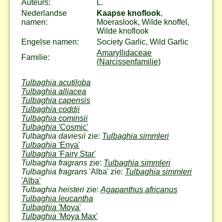
Auteurs:
L.
Nederlandse
Kaapse knoflook
,
namen:
Moeraslook, Wilde knoffel,
Wilde knoflook
Engelse namen:
Society Garlic, Wild Garlic
Amaryllidaceae
Familie:
(Narcissenfamilie)
Tulbaghia acutiloba
Tulbaghia alliacea
Tulbaghia capensis
Tulbaghia coddii
Tulbaghia cominsii
Tulbaghia
'Cosmic'
Tulbaghia daviesii
zie:
Tulbaghia simmleri
Tulbaghia
'Enya'
Tulbaghia
'Fairy Star'
Tulbaghia fragrans
zie:
Tulbaghia simmleri
Tulbaghia fragrans
'Alba' zie:
Tulbaghia simmleri
'Alba'
Tulbaghia heisteri
zie:
Agapanthus africanus
Tulbaghia leucantha
Tulbaghia
'Moya'
Tulbaghia
'Moya Max'