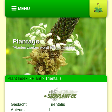
MENU
Plantago
“Planten zoeken wordt Planten vinden”
Plant Index
>
Plant
> Trientalis
Geslacht:
Trientalis
Auteurs:
L.