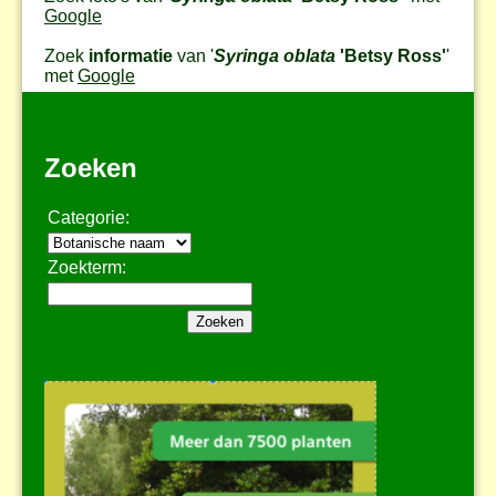
Google
Zoek
informatie
van '
Syringa oblata
'Betsy Ross'
'
met
Google
Zoeken
Categorie:
Zoekterm: