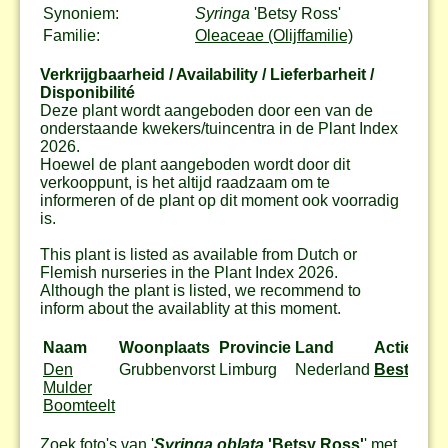
Synoniem:
Syringa
'Betsy Ross'
Familie:
Oleaceae (Olijffamilie)
Verkrijgbaarheid / Availability / Lieferbarheit /
Disponibilité
Deze plant wordt aangeboden door een van de
onderstaande kwekers/tuincentra in de Plant Index
2026.
Hoewel de plant aangeboden wordt door dit
verkooppunt, is het altijd raadzaam om te
informeren of de plant op dit moment ook voorradig
is.
This plant is listed as available from Dutch or
Flemish nurseries in the Plant Index 2026.
Although the plant is listed, we recommend to
inform about the availablity at this moment.
Naam
Woonplaats
Provincie
Land
Actie
Den
Grubbenvorst
Limburg
Nederland
Bestel
Mulder
Boomteelt
Zoek foto's van '
Syringa oblata
'Betsy Ross'
' met