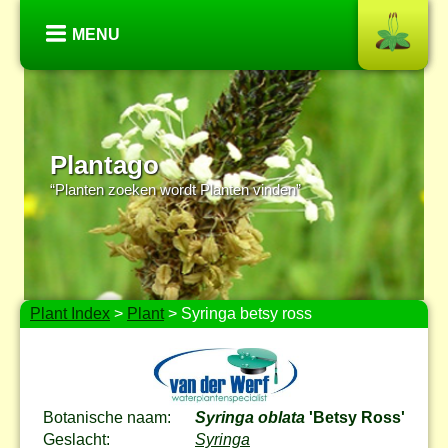
MENU
Plantago
“Planten zoeken wordt Planten vinden”
Plant Index
>
Plant
> Syringa betsy ross
Botanische naam:
Syringa oblata
'Betsy Ross'
Geslacht:
Syringa