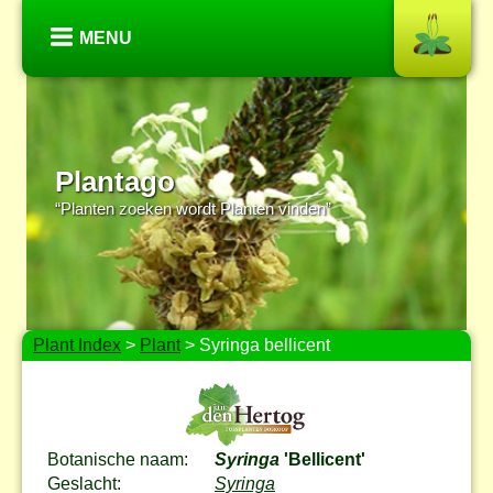
MENU
Plantago
“Planten zoeken wordt Planten vinden”
Plant Index
>
Plant
> Syringa bellicent
Botanische naam:
Syringa
'Bellicent'
Geslacht:
Syringa