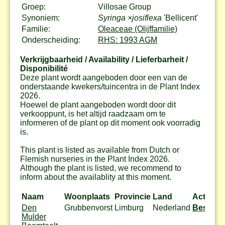
Groep:
Villosae Group
Synoniem:
Syringa ×josiflexa
'Bellicent'
Familie:
Oleaceae (Olijffamilie)
Onderscheiding:
RHS: 1993 AGM
Verkrijgbaarheid / Availability / Lieferbarheit /
Disponibilité
Deze plant wordt aangeboden door een van de
onderstaande kwekers/tuincentra in de Plant Index
2026.
Hoewel de plant aangeboden wordt door dit
verkooppunt, is het altijd raadzaam om te
informeren of de plant op dit moment ook voorradig
is.
This plant is listed as available from Dutch or
Flemish nurseries in the Plant Index 2026.
Although the plant is listed, we recommend to
inform about the availablity at this moment.
Naam
Woonplaats
Provincie
Land
Actie
Den
Grubbenvorst
Limburg
Nederland
Bestel
Mulder