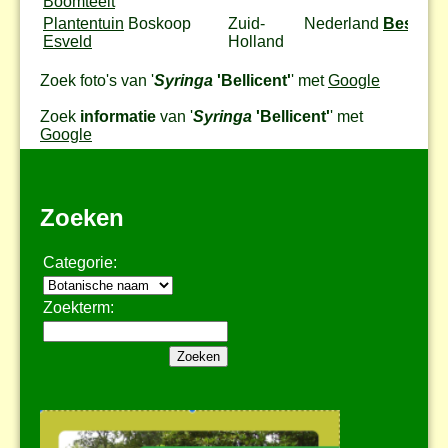
Boomteelt
Plantentuin
Boskoop
Zuid-
Nederland
Bestel
Esveld
Holland
Zoek foto's van '
Syringa
'Bellicent'
' met
Google
Zoek
informatie
van '
Syringa
'Bellicent'
' met
Google
Zoeken
Categorie:
Zoekterm: