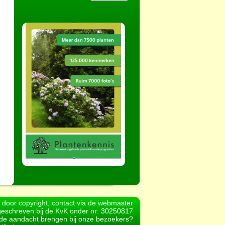
d door copyright, contact via de webmaster
geschreven bij de KvK onder nr: 30250817
r de aandacht brengen bij onze bezoekers?