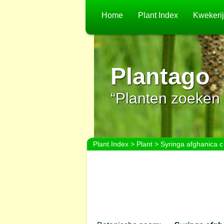
Home
Plant Index
Kwekeri
Plantago
“Planten zoeken 
Plant Index
>
Plant
> Syringa afghanica c