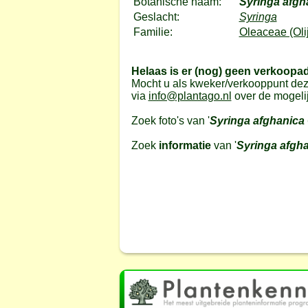
Botanische naam:
Syringa afgh
Geslacht:
Syringa
Familie:
Oleaceae (Olij
Helaas is er (nog) geen verkoopa
Mocht u als kweker/verkooppunt dez
via
info@plantago.nl
over de mogeli
Zoek foto's van '
Syringa afghanica
Zoek
informatie
van '
Syringa afgha