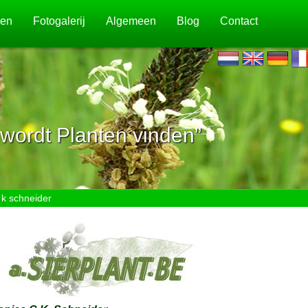
jen
Fotogalerij
Algemeen
Blog
Contact
wordt Planten vinden”
 k schneider