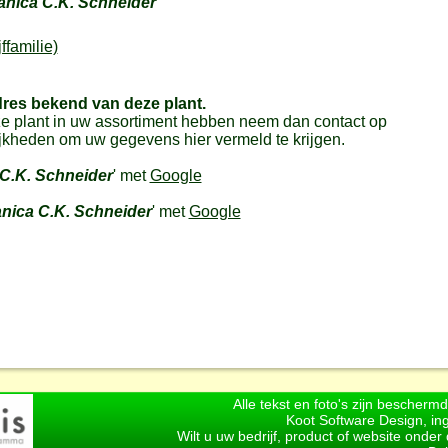
anica C.K. Schneider
ffamilie)
dres bekend van deze plant.
e plant in uw assortiment hebben neem dan contact op
jkheden om uw gegevens hier vermeld te krijgen.
 C.K. Schneider
' met
Google
nica C.K. Schneider
' met
Google
Alle tekst en foto's zijn bescherm
Koot Software Design, in
Wilt u uw bedrijf, product of website onde