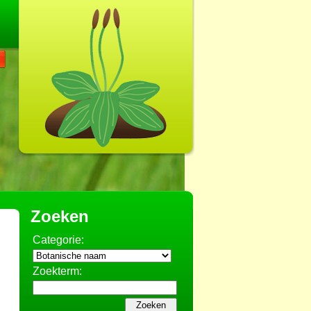
Zoeken
Categorie:
Zoekterm: