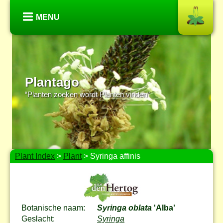
MENU
Plantago
“Planten zoeken wordt Planten vinden”
Plant Index
>
Plant
> Syringa affinis
Botanische naam:
Syringa oblata
'Alba'
Geslacht:
Syringa