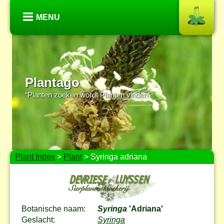
MENU
Plantago
“Planten zoeken wordt Planten vinden”
Plant Index
>
Plant
> Syringa adriana
Botanische naam:
Syringa
'Adriana'
Geslacht:
Syringa