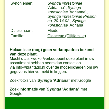
Synoniemen:
Syringa ×prestoniae
'Adrianna' ,
Syringa
×prestoniae
'Adrianne' ,
Syringa ×prestoniae Preston
no. 20-14-02
,
Syringa
×prestoniae
'Adriana'
Duitse naam:
Flieder
Familie:
Oleaceae (Olijffamilie)
Helaas is er (nog) geen verkoopadres bekend
van deze plant.
Mocht u als kweker/verkooppunt deze plant in uw
assortiment hebben neem dan contact op
via
info@plantago.nl
over de mogelijkheden om uw
gegevens hier vermeld te krijgen.
Zoek foto's van '
Syringa
'Adriana'
' met
Google
Zoek
informatie
van '
Syringa
'Adriana'
' met
Google