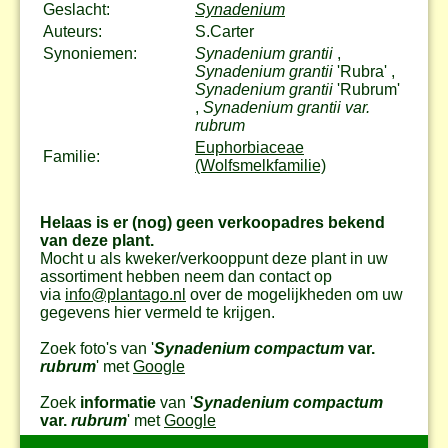
Geslacht:
Synadenium
Auteurs:
S.Carter
Synoniemen:
Synadenium grantii
,
Synadenium grantii
'Rubra' ,
Synadenium grantii
'Rubrum'
,
Synadenium grantii var.
rubrum
Euphorbiaceae
Familie:
(Wolfsmelkfamilie)
Helaas is er (nog) geen verkoopadres bekend
van deze plant.
Mocht u als kweker/verkooppunt deze plant in uw
assortiment hebben neem dan contact op
via
info@plantago.nl
over de mogelijkheden om uw
gegevens hier vermeld te krijgen.
Zoek foto's van '
Synadenium compactum
var.
rubrum
' met
Google
Zoek
informatie
van '
Synadenium compactum
var.
rubrum
' met
Google