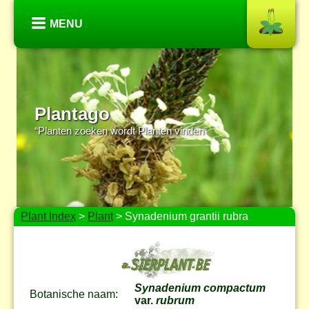
MENU
Plantago
“Planten zoeken wordt Planten vinden”
Plant Index
>
Plant
> Synadenium grantii rubra
Synadenium compactum
Botanische naam:
var.
rubrum