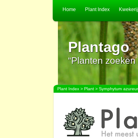
Home
Plant Index
Kwekeri
Plantago
“Planten zoeken 
Plant Index
>
Plant
> Symphytum azureu