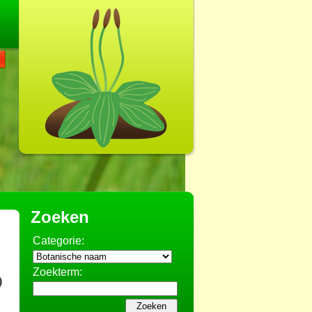
Zoeken
Categorie:
Zoekterm: