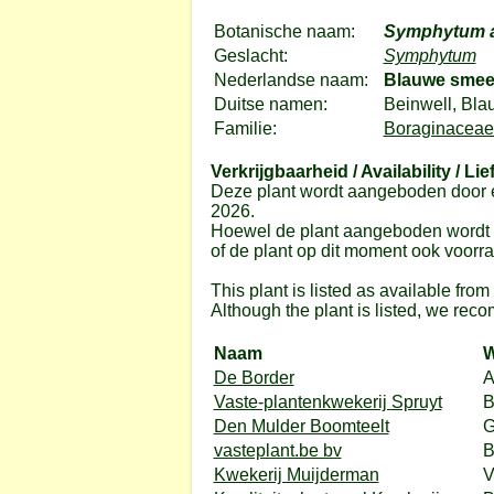
Botanische naam:
Symphytum 
Geslacht:
Symphytum
Nederlandse naam:
Blauwe smee
Duitse namen:
Beinwell, Bla
Familie:
Boraginaceae
Verkrijgbaarheid / Availability / Lie
Deze plant wordt aangeboden door e
2026.
Hoewel de plant aangeboden wordt do
of de plant op dit moment ook voorrad
This plant is listed as available fro
Although the plant is listed, we reco
Naam
W
De Border
A
Vaste-plantenkwekerij Spruyt
B
Den Mulder Boomteelt
G
vasteplant.be bv
B
Kwekerij Muijderman
V