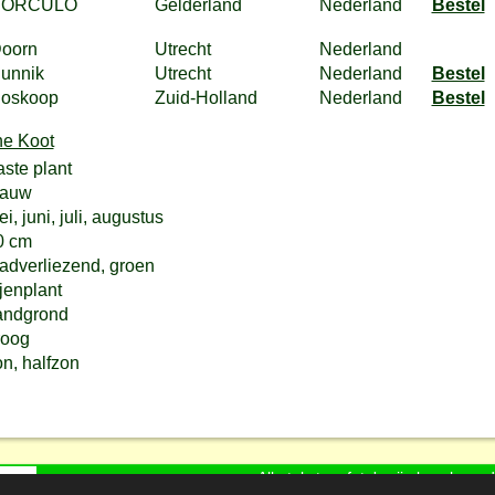
BORCULO
Gelderland
Nederland
Bestel
oorn
Utrecht
Nederland
unnik
Utrecht
Nederland
Bestel
oskoop
Zuid-Holland
Nederland
Bestel
ste plant
lauw
i, juni, juli, augustus
0 cm
ladverliezend, groen
jenplant
andgrond
roog
n, halfzon
Alle tekst en foto's zijn bescherm