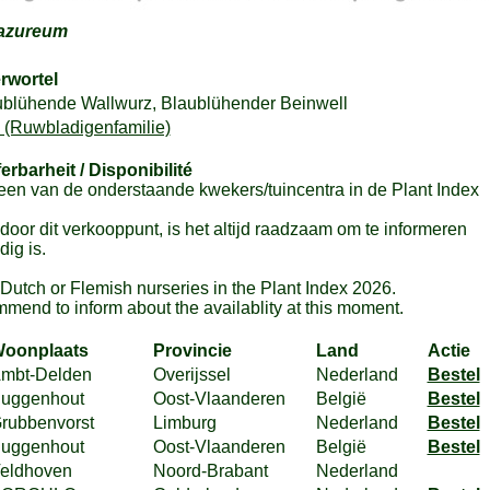
azureum
rwortel
ublühende Wallwurz, Blaublühender Beinwell
 (Ruwbladigenfamilie)
ferbarheit / Disponibilité
en van de onderstaande kwekers/tuincentra in de Plant Index
or dit verkooppunt, is het altijd raadzaam om te informeren
ig is.
m Dutch or Flemish nurseries in the Plant Index 2026.
mmend to inform about the availablity at this moment.
oonplaats
Provincie
Land
Actie
mbt-Delden
Overijssel
Nederland
Bestel
uggenhout
Oost-Vlaanderen
België
Bestel
rubbenvorst
Limburg
Nederland
Bestel
uggenhout
Oost-Vlaanderen
België
Bestel
eldhoven
Noord-Brabant
Nederland