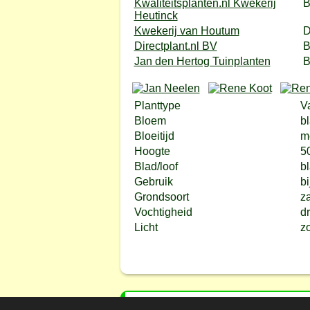
Kwaliteitsplanten.nl Kwekerij
Heutinck
Kwekerij van Houtum
D
Directplant.nl BV
B
Jan den Hertog Tuinplanten
B
Planttype
Va
Bloem
b
Bloeitijd
me
Hoogte
5
Blad/loof
b
Gebruik
bi
Grondsoort
z
Vochtigheid
d
Licht
zo