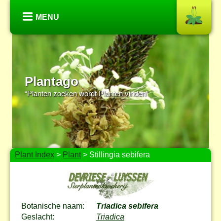
MENU
Plantago
“Planten zoeken wordt Planten vinden”
Plant Index
>
Plant
> Stillingia sebifera
Botanische naam:
Triadica sebifera
Geslacht:
Triadica