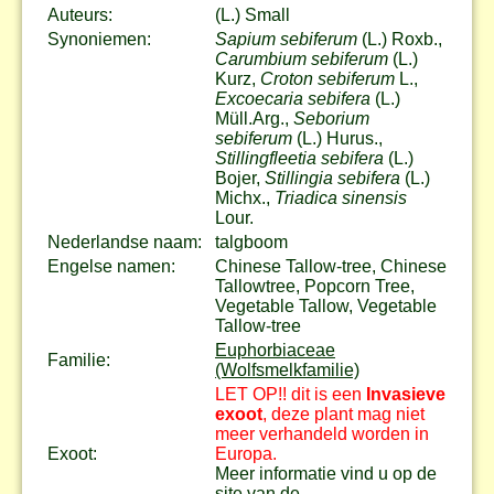
Auteurs:
(L.) Small
Synoniemen:
Sapium sebiferum
(L.) Roxb.,
Carumbium sebiferum
(L.)
Kurz,
Croton sebiferum
L.,
Excoecaria sebifera
(L.)
Müll.Arg.,
Seborium
sebiferum
(L.) Hurus.,
Stillingfleetia sebifera
(L.)
Bojer,
Stillingia sebifera
(L.)
Michx.,
Triadica sinensis
Lour.
Nederlandse naam:
talgboom
Engelse namen:
Chinese Tallow-tree, Chinese
Tallowtree, Popcorn Tree,
Vegetable Tallow, Vegetable
Tallow-tree
Euphorbiaceae
Familie:
(Wolfsmelkfamilie)
LET OP!! dit is een
Invasieve
exoot
, deze plant mag niet
meer verhandeld worden in
Exoot:
Europa.
Meer informatie vind u op de
site van de