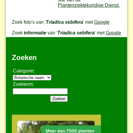
Plantenziektekundige Dienst.
Zoek foto's van '
Triadica sebifera
' met
Google
Zoek
informatie
van '
Triadica sebifera
' met
Google
Zoeken
Categorie:
Zoekterm: