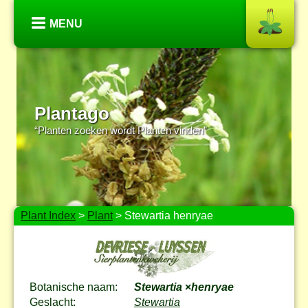
MENU
Plantago
“Planten zoeken wordt Planten vinden”
Plant Index
>
Plant
> Stewartia henryae
Botanische naam:
Stewartia
×
henryae
Geslacht:
Stewartia