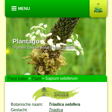
MENU
Plantago
“Planten zoeken wordt Planten vinden”
Plant Index
>
Plant
> Sapium sebiferum
Botanische naam:
Triadica sebifera
Geslacht:
Triadica