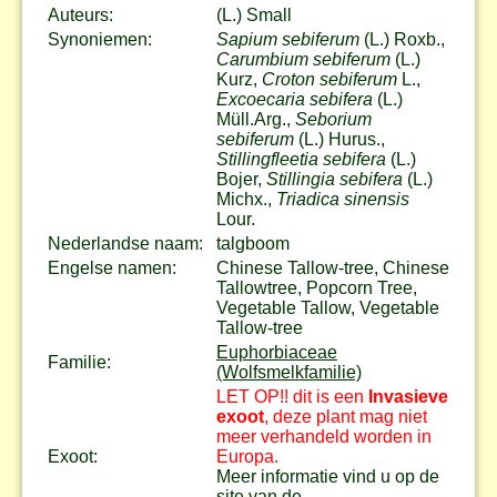
Auteurs:
(L.) Small
Synoniemen:
Sapium sebiferum
(L.) Roxb.,
Carumbium sebiferum
(L.)
Kurz,
Croton sebiferum
L.,
Excoecaria sebifera
(L.)
Müll.Arg.,
Seborium
sebiferum
(L.) Hurus.,
Stillingfleetia sebifera
(L.)
Bojer,
Stillingia sebifera
(L.)
Michx.,
Triadica sinensis
Lour.
Nederlandse naam:
talgboom
Engelse namen:
Chinese Tallow-tree, Chinese
Tallowtree, Popcorn Tree,
Vegetable Tallow, Vegetable
Tallow-tree
Euphorbiaceae
Familie:
(Wolfsmelkfamilie)
LET OP!! dit is een
Invasieve
exoot
, deze plant mag niet
meer verhandeld worden in
Exoot:
Europa.
Meer informatie vind u op de
site van de