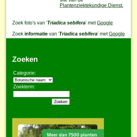
Plantenziektekundige Dienst.
Zoek foto's van '
Triadica sebifera
' met
Google
Zoek
informatie
van '
Triadica sebifera
' met
Google
Zoeken
Categorie:
Zoekterm: