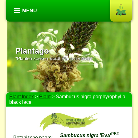
MENU
Plantago
“Planten zoeken wordt Planten vinden”
Plant Index
>
Plant
> Sambucus nigra porphyrophylla
black lace
PBR
Sambucus nigra
'Eva'
Botanische naam: