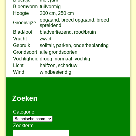
Bloemvorm
tuilvormig
Hoogte
200 cm, 250 cm
opgaand, breed opgaand, breed
Groeiwijze
spreidend
Blad/loof
bladverliezend, rood/bruin
Vrucht
zwart
Gebruik
solitair, parken, onderbeplanting
Grondsoort
alle grondsoorten
Vochtigheid
droog, normaal, vochtig
Licht
halfzon, schaduw
Wind
windbestendig
Zoeken
Categorie:
Zoekterm: