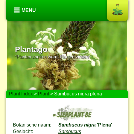
MENU
Plantago
“Planten zoeken wordt Planten vinden”
Plant Index
>
Plant
> Sambucus nigra plena
Botanische naam:
Sambucus nigra
'Plena'
Geslacht:
Sambucus