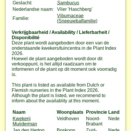
Geslacht:
Sambucus
Nederlandse naam:
Vlier 'Haschberg'
Viburnaceae
Familie:
(Sneeuwbalfamilie)
Verkrijgbaarheid / Availability / Lieferbarheit /
Disponibilité
Deze plant wordt aangeboden door een van de
onderstaande kwekers/tuincentra in de Plant Index
2026.
Hoewel de plant aangeboden wordt door dit
verkooppunt, is het altijd raadzaam om te
informeren of de plant op dit moment ook voorradig
is.
This plant is listed as available from Dutch or
Flemish nurseries in the Plant Index 2026.
Although the plant is listed, we recommend to
inform about the availablity at this moment.
Naam
Woonplaats
Provincie
Land
Kwekerij
Veldhoven
Noord-
Nederland
Muijderman
Brabant
Jan den Hertog
Boskoop
Zuid-
Nederland