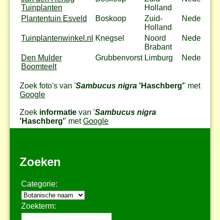
Tuinplanten
Holland
Plantentuin Esveld
Boskoop
Zuid-
Nederland
Holland
Tuinplantenwinkel.nl
Knegsel
Noord
Nederland
Brabant
Den Mulder
Grubbenvorst
Limburg
Nederland
Boomteelt
Zoek foto's van '
Sambucus nigra
'Haschberg'
' met
Google
Zoek
informatie
van '
Sambucus nigra
'Haschberg'
' met
Google
Zoeken
Categorie:
Zoekterm: