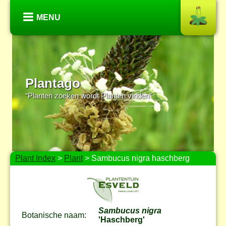
MENU
Plantago
“Planten zoeken wordt Planten vinden”
Plant Index
>
Plant
> Sambucus nigra haschberg
Sambucus nigra
Botanische naam:
'Haschberg'