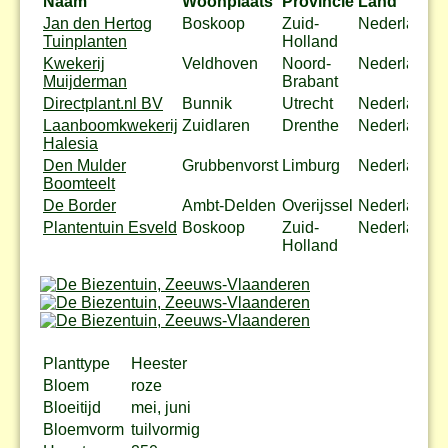
Naam
Woonplaats
Provincie
Land
A
Jan den Hertog
Boskoop
Zuid-
Nederland
B
Tuinplanten
Holland
Kwekerij
Veldhoven
Noord-
Nederland
Muijderman
Brabant
Directplant.nl BV
Bunnik
Utrecht
Nederland
B
Laanboomkwekerij
Zuidlaren
Drenthe
Nederland
Halesia
Den Mulder
Grubbenvorst
Limburg
Nederland
B
Boomteelt
De Border
Ambt-Delden
Overijssel
Nederland
B
Plantentuin Esveld
Boskoop
Zuid-
Nederland
B
Holland
Planttype
Heester
Bloem
roze
Bloeitijd
mei, juni
Bloemvorm
tuilvormig