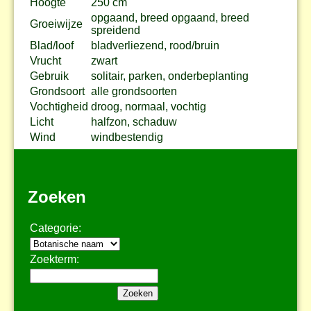
Hoogte
250 cm
opgaand, breed opgaand, breed
Groeiwijze
spreidend
Blad/loof
bladverliezend, rood/bruin
Vrucht
zwart
Gebruik
solitair, parken, onderbeplanting
Grondsoort
alle grondsoorten
Vochtigheid
droog, normaal, vochtig
Licht
halfzon, schaduw
Wind
windbestendig
Zoeken
Categorie:
Zoekterm: