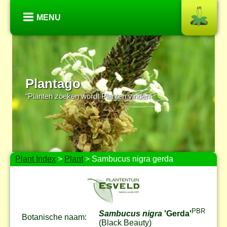
MENU
Plantago
“Planten zoeken wordt Planten vinden”
Plant Index
>
Plant
> Sambucus nigra gerda
PBR
Sambucus nigra
'Gerda'
Botanische naam:
(Black Beauty)