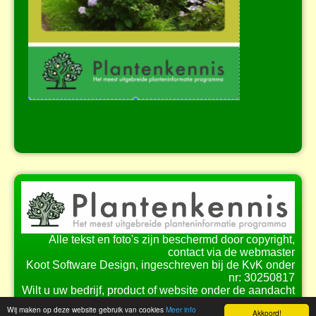
Alle tekst en foto's zijn beschermd door copyright,
contact via de webmaster
Koot Software Design, ingeschreven bij de KvK onder
nr: 30250817
Wilt u uw bedrijf, product of website onder de aandacht
brengen bij onze bezoekers?
Wij maken op deze website gebruik van cookies
Meer info
Akkoord!
Bekijk de
mogelijkheden
voor samenwerking.