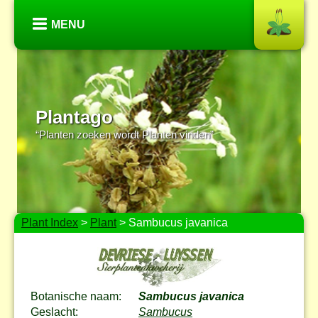
MENU
Plantago
“Planten zoeken wordt Planten vinden”
Plant Index
>
Plant
> Sambucus javanica
Botanische naam:
Sambucus javanica
Geslacht:
Sambucus