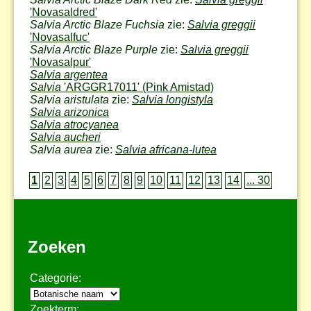
'Novasaldred'
Salvia Arctic Blaze Fuchsia
zie:
Salvia greggii
'Novasalfuc'
Salvia Arctic Blaze Purple
zie:
Salvia greggii
'Novasalpur'
Salvia argentea
Salvia
'ARGGR17011'
(Pink Amistad)
Salvia aristulata
zie:
Salvia longistyla
Salvia arizonica
Salvia atrocyanea
Salvia aucheri
Salvia aurea
zie:
Salvia africana-lutea
1
2
3
4
5
6
7
8
9
10
11
12
13
14
... 30
Zoeken
Categorie:
Zoekterm: