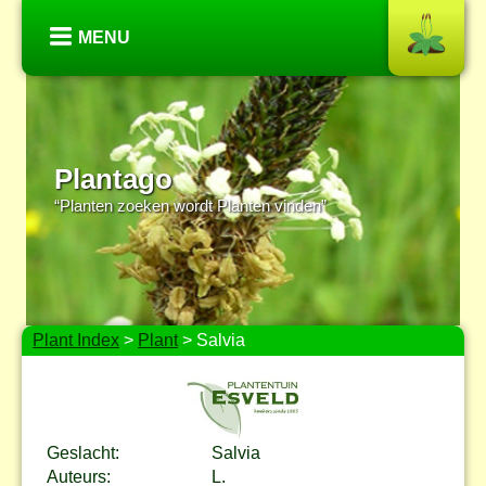
MENU
Plantago
“Planten zoeken wordt Planten vinden”
Plant Index
>
Plant
> Salvia
Geslacht:
Salvia
Auteurs:
L.