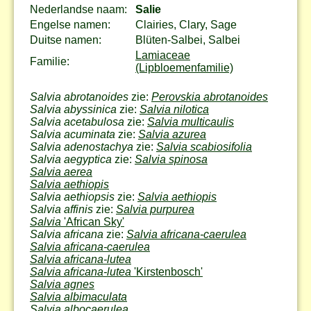
Nederlandse naam:
Salie
Engelse namen:
Clairies, Clary, Sage
Duitse namen:
Blüten-Salbei, Salbei
Lamiaceae
Familie:
(Lipbloemenfamilie)
Salvia abrotanoides
zie:
Perovskia abrotanoides
Salvia abyssinica
zie:
Salvia nilotica
Salvia acetabulosa
zie:
Salvia multicaulis
Salvia acuminata
zie:
Salvia azurea
Salvia adenostachya
zie:
Salvia scabiosifolia
Salvia aegyptica
zie:
Salvia spinosa
Salvia aerea
Salvia aethiopis
Salvia aethiopsis
zie:
Salvia aethiopis
Salvia affinis
zie:
Salvia purpurea
Salvia
'African Sky'
Salvia africana
zie:
Salvia africana-caerulea
Salvia africana-caerulea
Salvia africana-lutea
Salvia africana-lutea
'Kirstenbosch'
Salvia agnes
Salvia albimaculata
Salvia albocaerulea