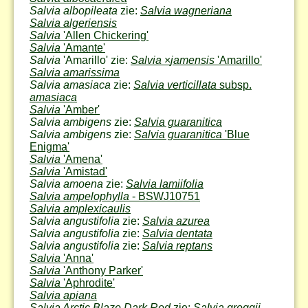
Salvia albopileata
zie:
Salvia wagneriana
Salvia algeriensis
Salvia
'Allen Chickering'
Salvia
'Amante'
Salvia
'Amarillo' zie:
Salvia
×
jamensis
'Amarillo'
Salvia amarissima
Salvia amasiaca
zie:
Salvia verticillata
subsp.
amasiaca
Salvia
'Amber'
Salvia ambigens
zie:
Salvia guaranitica
Salvia ambigens
zie:
Salvia guaranitica
'Blue
Enigma'
Salvia
'Amena'
Salvia
'Amistad'
Salvia amoena
zie:
Salvia lamiifolia
Salvia ampelophylla
- BSWJ10751
Salvia amplexicaulis
Salvia angustifolia
zie:
Salvia azurea
Salvia angustifolia
zie:
Salvia dentata
Salvia angustifolia
zie:
Salvia reptans
Salvia
'Anna'
Salvia
'Anthony Parker'
Salvia
'Aphrodite'
Salvia apiana
Salvia Arctic Blaze Dark Red
zie:
Salvia greggii