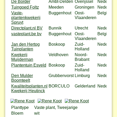
De Border
Ambt-Delden
Overijssel
Nederland
Tuingoed Foltz
Meeden
Groningen
Nederland
Vaste-
Buggenhout
Oost-
België
plantenkwekerij
Vlaanderen
Spruyt
Directplant.nl BV
Bunnik
Utrecht
Nederland
vasteplant.be bv
Buggenhout
Oost-
België
Vlaanderen
Jan den Hertog
Boskoop
Zuid-
Nederland
Tuinplanten
Holland
Kwekerij
Veldhoven
Noord-
Nederland
Muijderman
Brabant
Plantentuin Esveld
Boskoop
Zuid-
Nederland
Holland
Den Mulder
Grubbenvorst
Limburg
Nederland
Boomteelt
Kwaliteitsplanten.nl
BORCULO
Gelderland
Nederland
Kwekerij Heutinck
Planttype
Vaste plant, Tweejarige
Bloem
wit