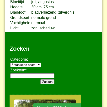
Bloeitijd
juli, augustus
Hoogte
30 cm, 75 cm
Blad/loof
bladverliezend, zilvergrijs
Grondsoort
normale grond
Vochtigheid
normaal
Licht
zon, schaduw
Zoeken
Categorie:
Zoekterm: