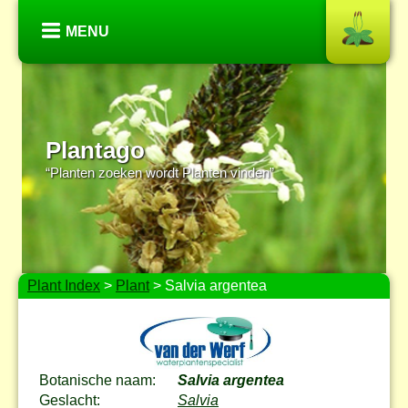
MENU
Plantago
“Planten zoeken wordt Planten vinden”
Plant Index
>
Plant
> Salvia argentea
Botanische naam:
Salvia argentea
Geslacht:
Salvia