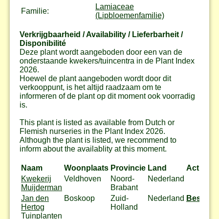
Lamiaceae
Familie:
(Lipbloemenfamilie)
Verkrijgbaarheid / Availability / Lieferbarheit /
Disponibilité
Deze plant wordt aangeboden door een van de
onderstaande kwekers/tuincentra in de Plant Index
2026.
Hoewel de plant aangeboden wordt door dit
verkooppunt, is het altijd raadzaam om te
informeren of de plant op dit moment ook voorradig
is.
This plant is listed as available from Dutch or
Flemish nurseries in the Plant Index 2026.
Although the plant is listed, we recommend to
inform about the availablity at this moment.
Naam
Woonplaats
Provincie
Land
Actie
Kwekerij
Veldhoven
Noord-
Nederland
Muijderman
Brabant
Jan den
Boskoop
Zuid-
Nederland
Bestel
Hertog
Holland
Tuinplanten