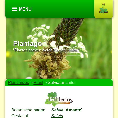
MENU
Plantago
“Planten zoeken wordt Planten vinden”
Plant Index
>
Plant
> Salvia amante
Botanische naam:
Salvia
'Amante'
Geslacht:
Salvia