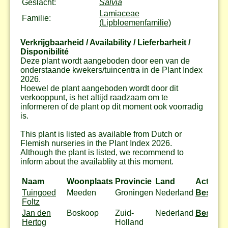
Geslacht:
Salvia
Lamiaceae
Familie:
(Lipbloemenfamilie)
Verkrijgbaarheid / Availability / Lieferbarheit /
Disponibilité
Deze plant wordt aangeboden door een van de
onderstaande kwekers/tuincentra in de Plant Index
2026.
Hoewel de plant aangeboden wordt door dit
verkooppunt, is het altijd raadzaam om te
informeren of de plant op dit moment ook voorradig
is.
This plant is listed as available from Dutch or
Flemish nurseries in the Plant Index 2026.
Although the plant is listed, we recommend to
inform about the availablity at this moment.
Naam
Woonplaats
Provincie
Land
Actie
Tuingoed
Meeden
Groningen
Nederland
Bestel
Foltz
Jan den
Boskoop
Zuid-
Nederland
Bestel
Hertog
Holland