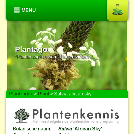
MENU
Plantago
“Planten zoeken wordt Planten vinden”
Plant Index
>
Plant
> Salvia african sky
Botanische naam:
Salvia
'African Sky'