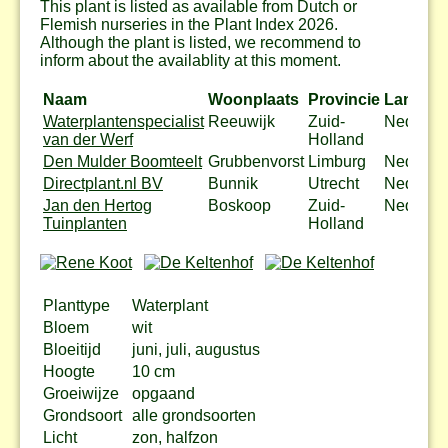
This plant is listed as available from Dutch or
Flemish nurseries in the Plant Index 2026.
Although the plant is listed, we recommend to
inform about the availablity at this moment.
Naam
Woonplaats
Provincie
Land
Waterplantenspecialist
Reeuwijk
Zuid-
Nederla
van der Werf
Holland
Den Mulder Boomteelt
Grubbenvorst
Limburg
Nederla
Directplant.nl BV
Bunnik
Utrecht
Nederla
Jan den Hertog
Boskoop
Zuid-
Nederla
Tuinplanten
Holland
Planttype
Waterplant
Bloem
wit
Bloeitijd
juni, juli, augustus
Hoogte
10 cm
Groeiwijze
opgaand
Grondsoort
alle grondsoorten
Licht
zon, halfzon