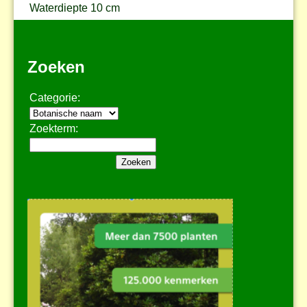
Waterdiepte
10 cm
Zoeken
Categorie:
Zoekterm: