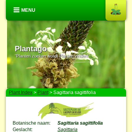
MENU
Plantago
“Planten zoeken wordt Planten vinden”
Plant Index
>
Plant
> Sagittaria sagittifolia
Botanische naam:
Sagittaria sagittifolia
Geslacht:
Sagittaria