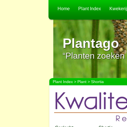
Home
Plant Index
Kwekeri
Plantago
“Planten zoeken 
Plant Index
>
Plant
> Shortia