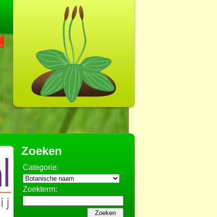
Zoeken
Categorie:
Zoekterm: