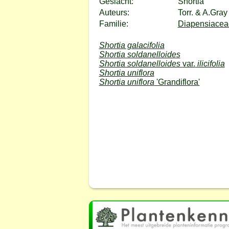
Geslacht:
Shortia
Auteurs:
Torr. & A.Gray
Familie:
Diapensiaceae
Shortia galacifolia
Shortia soldanelloides
Shortia soldanelloides
var.
ilicifolia
Shortia uniflora
Shortia uniflora
'Grandiflora'