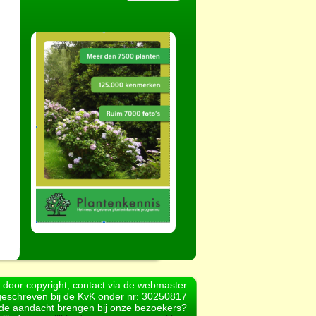
d door copyright, contact via de webmaster
geschreven bij de KvK onder nr: 30250817
r de aandacht brengen bij onze bezoekers?