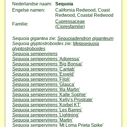
Nederlandse naam:
Sequoia
Engelse namen:
California Redwood, Coast
Redwood, Coastal Redwood
Cupressaceae
Familie:
(Cipresfamilie)
Sequoia gigantea
zie:
Sequoiadendron giganteum
Sequoia glyptostroboides
zie:
Metasequoia
glyptostroboides
Sequoia sempervirens
Sequoia sempervirens
'Adpressa'
Sequoia sempervirens
'Big Bonsai'
Sequoia sempervirens
'Cantab'
Sequoia sempervirens
'Esveld'
Sequoia sempervirens
'Filoli'
Sequoia sempervirens
'Glauca'
Sequoia sempervirens
'Illa Martin'
Sequoia sempervirens
'Kalte Sophie'
Sequoia sempervirens
'Kelly's Prostrate'
Sequoia sempervirens
'Korbel KT'
Sequoia sempervirens
'Les Barres'
Sequoia sempervirens
'Lightning'
Sequoia sempervirens
'Martin'
Sequoia sempervirens
'Mt Loma Prieta Spike'