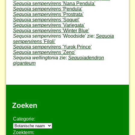
Sequoia sempervirens
'Nana Pendula'
Sequoia sempervirens
'Pendula'
Sequoia sempervirens
'Prostrata'
Sequoia sempervirens
'Soquel'
Sequoia sempervirens
'Variegata'
Sequoia sempervirens
'Winter Blue'
Sequoia sempervirens
'Woodside' zie:
Sequoia
sempervirens
'Filoli'
Sequoia sempervirens
'Yurok Prince'
Sequoia sempervirens
'Zeno'
Sequoia wellingtonia
zie:
Sequoiadendron
giganteum
Zoeken
Categorie:
Zoekterm: