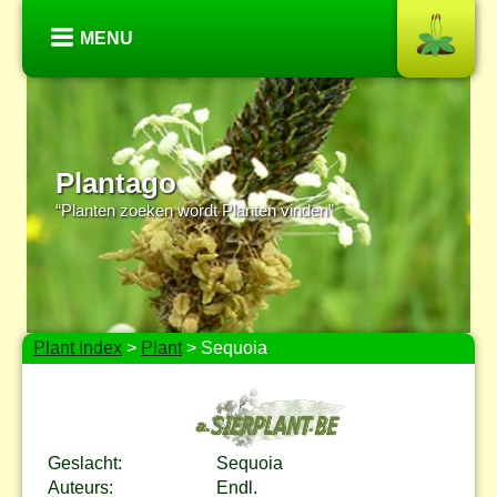
MENU
Plantago
“Planten zoeken wordt Planten vinden”
Plant Index
>
Plant
> Sequoia
Geslacht:
Sequoia
Auteurs:
Endl.