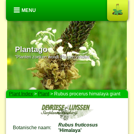
MENU
Plantago
“Planten zoeken wordt Planten vinden”
Plant Index
>
Plant
> Rubus procerus himalaya giant
Rubus fruticosus
Botanische naam:
'Himalaya'