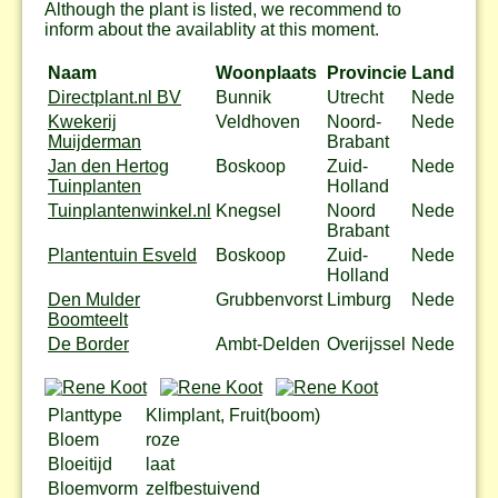
Although the plant is listed, we recommend to
inform about the availablity at this moment.
Naam
Woonplaats
Provincie
Land
Directplant.nl BV
Bunnik
Utrecht
Nederland
Kwekerij
Veldhoven
Noord-
Nederland
Muijderman
Brabant
Jan den Hertog
Boskoop
Zuid-
Nederland
Tuinplanten
Holland
Tuinplantenwinkel.nl
Knegsel
Noord
Nederland
Brabant
Plantentuin Esveld
Boskoop
Zuid-
Nederland
Holland
Den Mulder
Grubbenvorst
Limburg
Nederland
Boomteelt
De Border
Ambt-Delden
Overijssel
Nederland
Planttype
Klimplant, Fruit(boom)
Bloem
roze
Bloeitijd
laat
Bloemvorm
zelfbestuivend