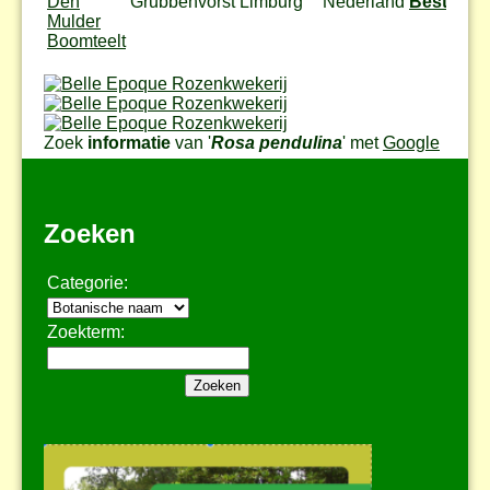
Den
Grubbenvorst
Limburg
Nederland
Bestel
Mulder
Boomteelt
Zoek
informatie
van '
Rosa pendulina
' met
Google
Zoeken
Categorie:
Zoekterm: