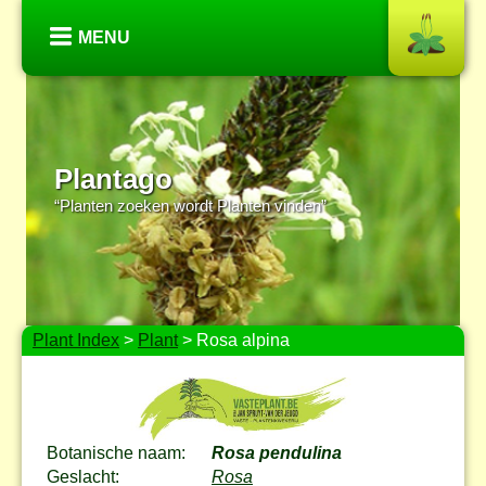
MENU
Plantago
“Planten zoeken wordt Planten vinden”
Plant Index
>
Plant
> Rosa alpina
Botanische naam:
Rosa pendulina
Geslacht:
Rosa