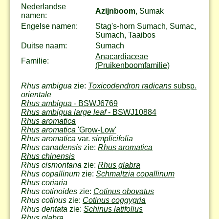
Nederlandse
Azijnboom
, Sumak
namen:
Engelse namen:
Stag's-horn Sumach, Sumac,
Sumach, Taaibos
Duitse naam:
Sumach
Anacardiaceae
Familie:
(Pruikenboomfamilie)
Rhus ambigua
zie:
Toxicodendron radicans
subsp.
orientale
Rhus ambigua
- BSWJ6769
Rhus ambigua large leaf
- BSWJ10884
Rhus aromatica
Rhus aromatica
'Grow-Low'
Rhus aromatica
var.
simplicifolia
Rhus canadensis
zie:
Rhus aromatica
Rhus chinensis
Rhus cismontana
zie:
Rhus glabra
Rhus copallinum
zie:
Schmaltzia copallinum
Rhus coriaria
Rhus cotinoides
zie:
Cotinus obovatus
Rhus cotinus
zie:
Cotinus coggygria
Rhus dentata
zie:
Schinus latifolius
Rhus glabra