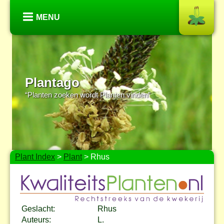
MENU
Plantago
“Planten zoeken wordt Planten vinden”
Plant Index
>
Plant
> Rhus
Geslacht:
Rhus
Auteurs:
L.