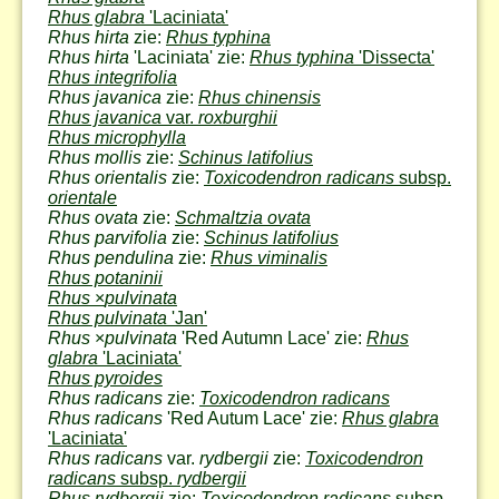
Rhus glabra
'Laciniata'
Rhus hirta
zie:
Rhus typhina
Rhus hirta
'Laciniata' zie:
Rhus typhina
'Dissecta'
Rhus integrifolia
Rhus javanica
zie:
Rhus chinensis
Rhus javanica
var.
roxburghii
Rhus microphylla
Rhus mollis
zie:
Schinus latifolius
Rhus orientalis
zie:
Toxicodendron radicans
subsp.
orientale
Rhus ovata
zie:
Schmaltzia ovata
Rhus parvifolia
zie:
Schinus latifolius
Rhus pendulina
zie:
Rhus viminalis
Rhus potaninii
Rhus
×
pulvinata
Rhus pulvinata
'Jan'
Rhus
×
pulvinata
'Red Autumn Lace' zie:
Rhus
glabra
'Laciniata'
Rhus pyroides
Rhus radicans
zie:
Toxicodendron radicans
Rhus radicans
'Red Autum Lace' zie:
Rhus glabra
'Laciniata'
Rhus radicans
var.
rydbergii
zie:
Toxicodendron
radicans
subsp.
rydbergii
Rhus rydbergii
zie:
Toxicodendron radicans
subsp.