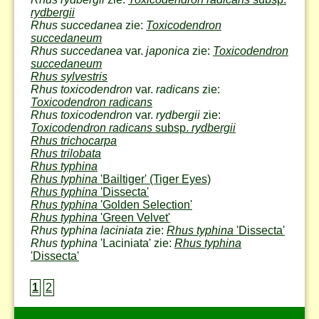
rydbergii
Rhus succedanea
zie:
Toxicodendron
succedaneum
Rhus succedanea
var.
japonica
zie:
Toxicodendron
succedaneum
Rhus sylvestris
Rhus toxicodendron
var.
radicans
zie:
Toxicodendron radicans
Rhus toxicodendron
var.
rydbergii
zie:
Toxicodendron radicans
subsp.
rydbergii
Rhus trichocarpa
Rhus trilobata
Rhus typhina
Rhus typhina
'Bailtiger'
(Tiger Eyes)
Rhus typhina
'Dissecta'
Rhus typhina
'Golden Selection'
Rhus typhina
'Green Velvet'
Rhus typhina laciniata
zie:
Rhus typhina
'Dissecta'
Rhus typhina
'Laciniata' zie:
Rhus typhina
'Dissecta'
1
2