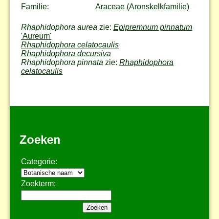
Familie:
Araceae (Aronskelkfamilie)
Rhaphidophora aurea
zie:
Epipremnum pinnatum
'Aureum'
Rhaphidophora celatocaulis
Rhaphidophora decursiva
Rhaphidophora pinnata
zie:
Rhaphidophora
celatocaulis
Zoeken
Categorie:
Zoekterm: