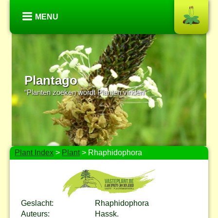
MENU
Plantago
“Planten zoeken wordt Planten vinden”
Plant Index
>
Plant
> Rhaphidophora
Geslacht:
Rhaphidophora
Auteurs:
Hassk.