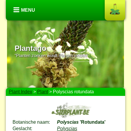
MENU
Plantago
“Planten zoeken wordt Planten vinden”
Plant Index
>
Plant
> Polyscias rotundata
Botanische naam:
Polyscias
'Rotundata'
Geslacht:
Polyscias