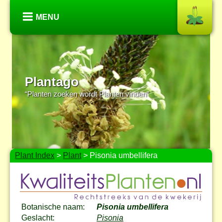
MENU
Plantago
“Planten zoeken wordt Planten vinden”
Plant Index
>
Plant
> Pisonia umbellifera
Botanische naam:
Pisonia umbellifera
Geslacht:
Pisonia