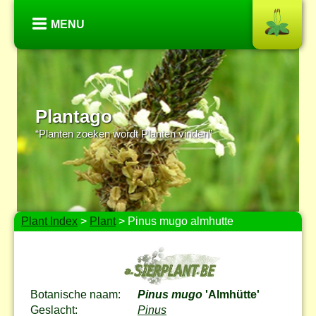
MENU
Plantago
“Planten zoeken wordt Planten vinden”
Plant Index
>
Plant
> Pinus mugo almhutte
Botanische naam:
Pinus mugo
'Almhütte'
Geslacht:
Pinus