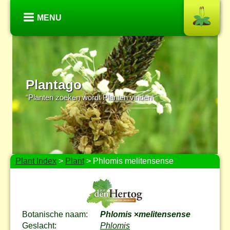
MENU
Plantago
“Planten zoeken wordt Planten vinden”
Plant Index
>
Plant
> Phlomis melitensense
Botanische naam:
Phlomis
×
melitensense
Geslacht:
Phlomis