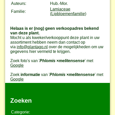
Auteurs:
Hub.-Mor.
Lamiaceae
Familie:
(Lipbloemenfamilie)
Helaas is er (nog) geen verkoopadres bekend
van deze plant.
Mocht u als kweker/verkooppunt deze plant in uw
assortiment hebben neem dan contact op
via
info@plantago.nl
over de mogelijkheden om uw
gegevens hier vermeld te krijgen.
Zoek foto's van '
Phlomis
×
melitensense
' met
Google
Zoek
informatie
van '
Phlomis
×
melitensense
' met
Google
Zoeken
Categorie: